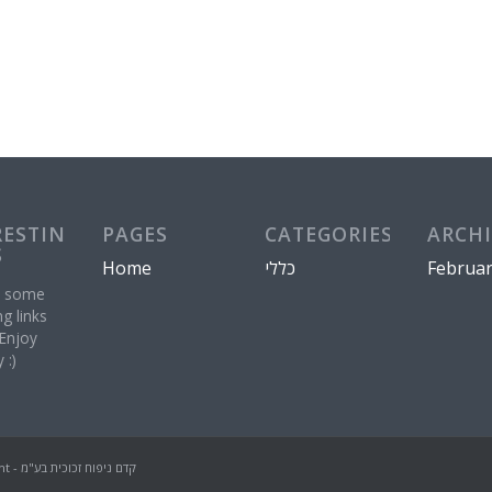
RESTING
PAGES
CATEGORIES
ARCHI
S
Home
כללי
Februar
e some
ng links
 Enjoy
 :)
© Copyright - קדם ניפוח זכוכית בע"מ