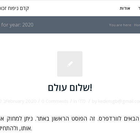
קדם ניפוח זכוכ
אודות
 for year: 2020
You are here:
Ho
שלום עולם!
/
/
/
12 בFebruary 2020
0 Comments
in
כללי
by
kedemgb@gmail.c
הבאים לוורדפרס. זה הפוסט הראשון באתר. ניתן למחוק או
אותו, ולהתחיל לכתוב.