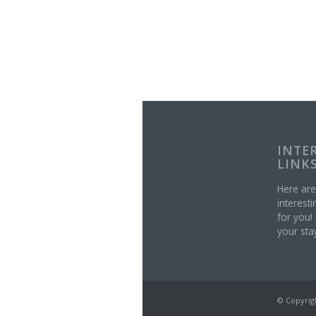
INTE
LINK
Here ar
interesti
for you!
your stay